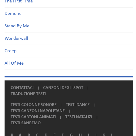
The First Time
Demons
Stand By Me
Wonderwall
Creep
All Of Me
CONTATTACI
CANZONI DEGLI SPOT
TRADUZIONE TESTI
TESTI COLONNE SONORE
TESTI DANCE
TESTI CANZONI NAPOLETANE
TESTI CARTONI ANIMATI
TESTI NATALIZI
TESTI SANREMO
#
A
B
C
D
E
F
G
H
I
J
K
L