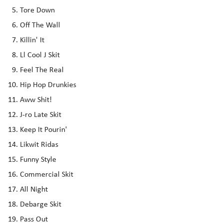
Tore Down
Off The Wall
Killin' It
Ll Cool J Skit
Feel The Real
Hip Hop Drunkies
Aww Shit!
J-ro Late Skit
Keep It Pourin'
Likwit Ridas
Funny Style
Commercial Skit
All Night
Debarge Skit
Pass Out