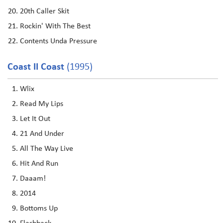
20th Caller Skit
Rockin' With The Best
Contents Unda Pressure
Coast II Coast
(1995)
Wlix
Read My Lips
Let It Out
21 And Under
All The Way Live
Hit And Run
Daaam!
2014
Bottoms Up