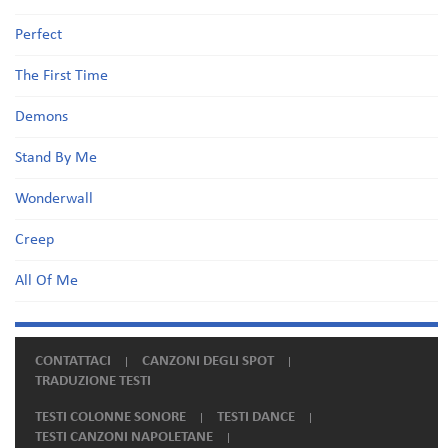
Perfect
The First Time
Demons
Stand By Me
Wonderwall
Creep
All Of Me
CONTATTACI
CANZONI DEGLI SPOT
TRADUZIONE TESTI
TESTI COLONNE SONORE
TESTI DANCE
TESTI CANZONI NAPOLETANE