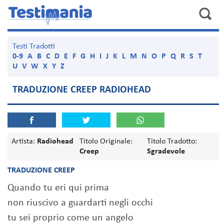
Testi Tradotti
0-9
A
B
C
D
E
F
G
H
I
J
K
L
M
N
O
P
Q
R
S
T
U
V
W
X
Y
Z
TRADUZIONE CREEP RADIOHEAD
Artista:
Radiohead
Titolo Originale:
Titolo Tradotto:
Creep
Sgradevole
TRADUZIONE CREEP
Quando tu eri qui prima
non riuscivo a guardarti negli occhi
tu sei proprio come un angelo