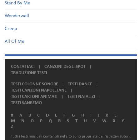
Stand By Me
Wonderwall
Creep
All Of Me
CONTATTACI
CANZONI DEGLI SPOT
TRADUZIONE TESTI
TESTI COLONNE SONORE
TESTI DANCE
TESTI CANZONI NAPOLETANE
TESTI CARTONI ANIMATI
TESTI NATALIZI
TESTI SANREMO
#
A
B
C
D
E
F
G
H
I
J
K
L
M
N
O
P
Q
R
S
T
U
V
W
X
Y
Z
Tutti i testi musicali contenuti nel sito sono proprietà dei rispettivi autori.