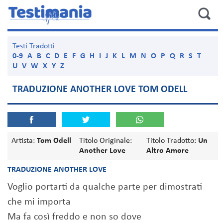
Testi Tradotti
0-9
A
B
C
D
E
F
G
H
I
J
K
L
M
N
O
P
Q
R
S
T
U
V
W
X
Y
Z
TRADUZIONE ANOTHER LOVE TOM ODELL
Artista:
Tom Odell
Titolo Originale:
Titolo Tradotto:
Un
Another Love
Altro Amore
TRADUZIONE ANOTHER LOVE
Voglio portarti da qualche parte per dimostrati
che mi importa
Ma fa così freddo e non so dove