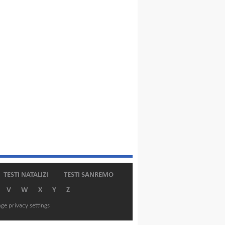
TESTI NATALIZI
TESTI SANREMO
V
W
X
Y
Z
ge privacy settings