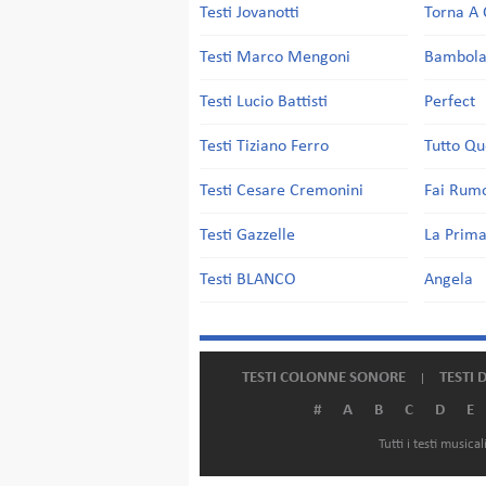
Testi Jovanotti
Torna A 
Testi Marco Mengoni
Bambol
Testi Lucio Battisti
Perfect
Testi Tiziano Ferro
Tutto Qu
Testi Cesare Cremonini
Fai Rum
Testi Gazzelle
La Prima
Testi BLANCO
Angela
TESTI COLONNE SONORE
TESTI 
#
A
B
C
D
E
Tutti i testi music