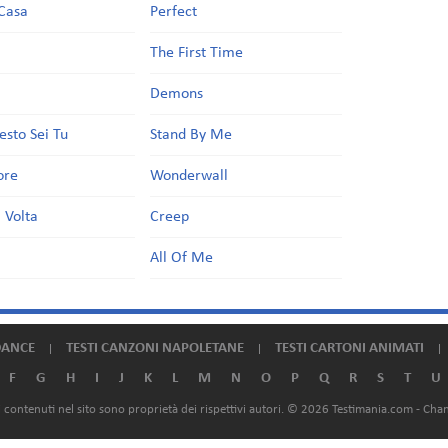
Casa
Perfect
a
The First Time
Demons
esto Sei Tu
Stand By Me
ore
Wonderwall
 Volta
Creep
All Of Me
DANCE
TESTI CANZONI NAPOLETANE
TESTI CARTONI ANIMATI
F
G
H
I
J
K
L
M
N
O
P
Q
R
S
T
U
ali contenuti nel sito sono proprietà dei rispettivi autori. © 2026 Testimania.com -
Chan