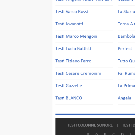
Testi Vasco Rossi
La Stazi
Testi Jovanotti
Torna A 
Testi Marco Mengoni
Bambol
Testi Lucio Battisti
Perfect
Testi Tiziano Ferro
Tutto Qu
Testi Cesare Cremonini
Fai Rum
Testi Gazzelle
La Prima
Testi BLANCO
Angela
TESTI COLONNE SONORE
TESTI 
#
A
B
C
D
E