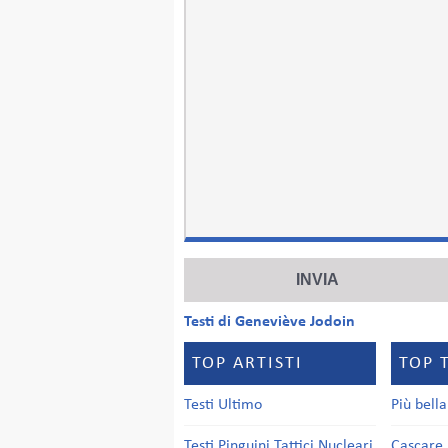
Testi di Geneviève Jodoin
TOP ARTISTI
TOP 
Testi Ultimo
Più bell
Testi Pinguini Tattici Nucleari
Cascare 