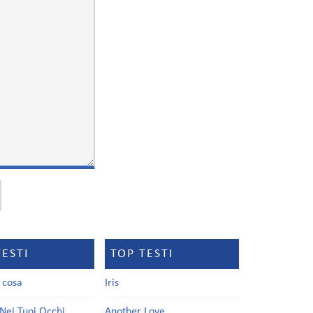
TESTI
TOP TESTI
a cosa
Iris
Nei Tuoi Occhi
Another Love