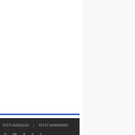
TESTI NATALIZI
TESTI SANREMO
V
W
X
Y
Z