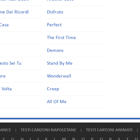
one Dei Ricordi
Disfruto
Casa
Perfect
a
The First Time
Demons
esto Sei Tu
Stand By Me
ore
Wonderwall
 Volta
Creep
All Of Me
DANCE
TESTI CANZONI NAPOLETANE
TESTI CARTONI ANIMATI
F
G
H
I
J
K
L
M
N
O
P
Q
R
S
T
U