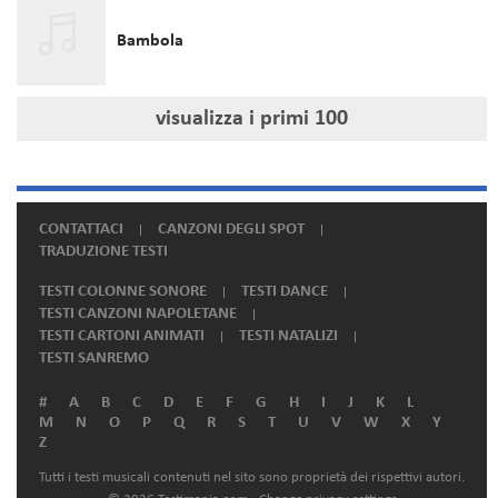
Bambola
visualizza i primi
100
CONTATTACI
CANZONI DEGLI SPOT
TRADUZIONE TESTI
TESTI COLONNE SONORE
TESTI DANCE
TESTI CANZONI NAPOLETANE
TESTI CARTONI ANIMATI
TESTI NATALIZI
TESTI SANREMO
#
A
B
C
D
E
F
G
H
I
J
K
L
M
N
O
P
Q
R
S
T
U
V
W
X
Y
Z
Tutti i testi musicali contenuti nel sito sono proprietà dei rispettivi autori.