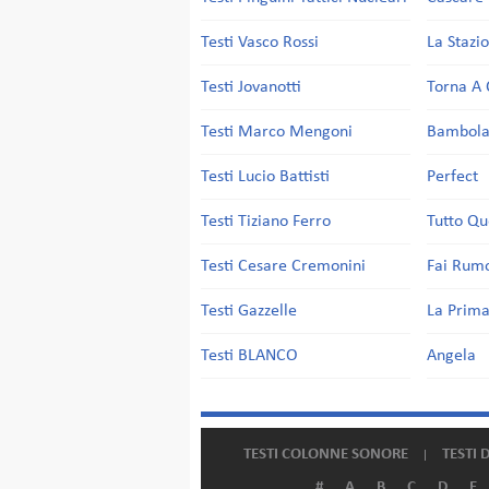
Testi Vasco Rossi
La Stazi
Testi Jovanotti
Torna A 
Testi Marco Mengoni
Bambol
Testi Lucio Battisti
Perfect
Testi Tiziano Ferro
Tutto Qu
Testi Cesare Cremonini
Fai Rum
Testi Gazzelle
La Prima
Testi BLANCO
Angela
TESTI COLONNE SONORE
TESTI 
#
A
B
C
D
E