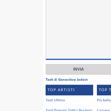
Testi di Geneviève Jodoin
TOP ARTISTI
TOP 
Testi Ultimo
Più bell
Testi Pinguini Tattici Nucleari
Cascare 