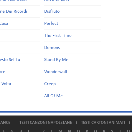
one Dei Ricordi
Disfruto
Casa
Perfect
a
The First Time
Demons
esto Sei Tu
Stand By Me
ore
Wonderwall
 Volta
Creep
All Of Me
DANCE
TESTI CANZONI NAPOLETANE
TESTI CARTONI ANIMATI
F
G
H
I
J
K
L
M
N
O
P
Q
R
S
T
U