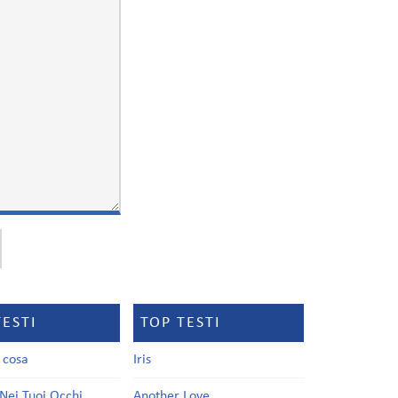
TESTI
TOP TESTI
a cosa
Iris
Nei Tuoi Occhi
Another Love