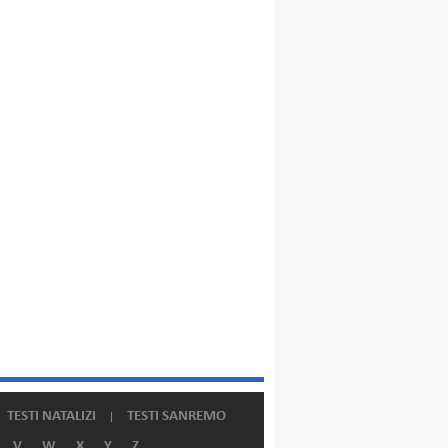
TESTI NATALIZI
TESTI SANREMO
V
W
X
Y
Z