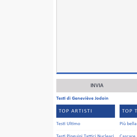
Testi di Geneviève Jodoin
TOP ARTISTI
TOP 
Testi Ultimo
Più bell
Testi Pinguini Tattici Nucleari
Cascare 