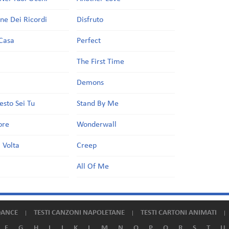
one Dei Ricordi
Disfruto
Casa
Perfect
a
The First Time
Demons
esto Sei Tu
Stand By Me
ore
Wonderwall
 Volta
Creep
All Of Me
DANCE
TESTI CANZONI NAPOLETANE
TESTI CARTONI ANIMATI
F
G
H
I
J
K
L
M
N
O
P
Q
R
S
T
U