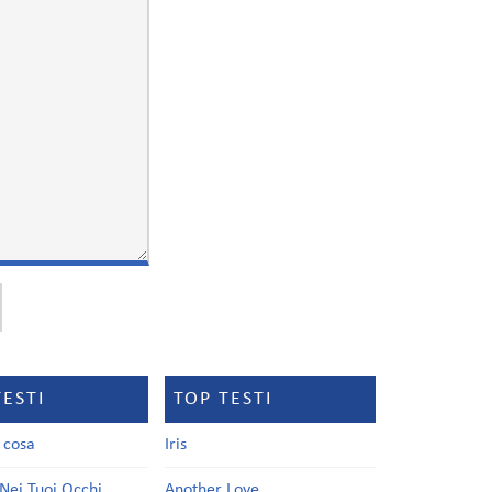
TESTI
TOP TESTI
a cosa
Iris
Nei Tuoi Occhi
Another Love