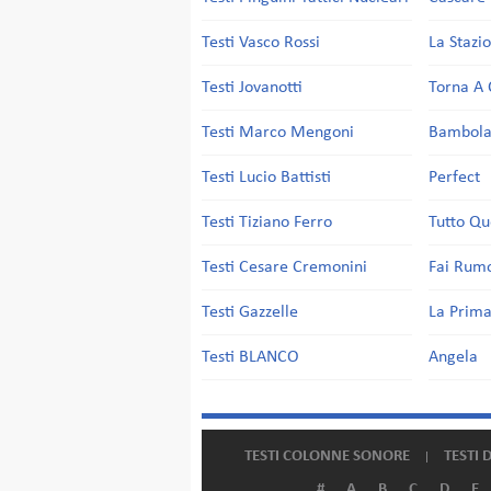
Testi Vasco Rossi
La Stazi
Testi Jovanotti
Torna A 
Testi Marco Mengoni
Bambol
Testi Lucio Battisti
Perfect
Testi Tiziano Ferro
Tutto Qu
Testi Cesare Cremonini
Fai Rum
Testi Gazzelle
La Prima
Testi BLANCO
Angela
TESTI COLONNE SONORE
TESTI 
#
A
B
C
D
E