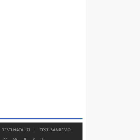
TESTI NATALIZI
TESTI SANREMO
V
W
X
Y
Z