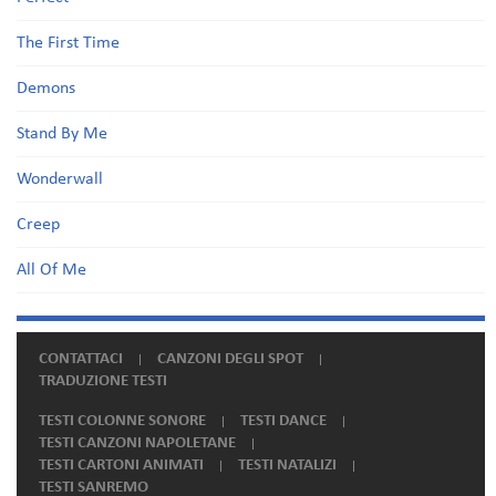
The First Time
Demons
Stand By Me
Wonderwall
Creep
All Of Me
CONTATTACI
CANZONI DEGLI SPOT
TRADUZIONE TESTI
TESTI COLONNE SONORE
TESTI DANCE
TESTI CANZONI NAPOLETANE
TESTI CARTONI ANIMATI
TESTI NATALIZI
TESTI SANREMO