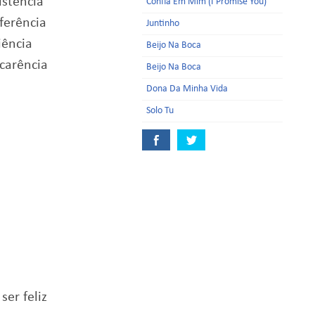
istência
Confia Em Mim (I Promise You)
ferência
Juntinho
iência
Beijo Na Boca
carência
Beijo Na Boca
Dona Da Minha Vida
Solo Tu
er feliz