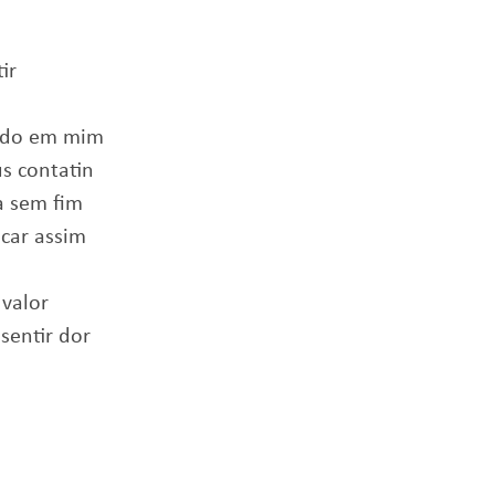
ir
ando em mim
s contatin
a sem fim
icar assim
 valor
sentir dor