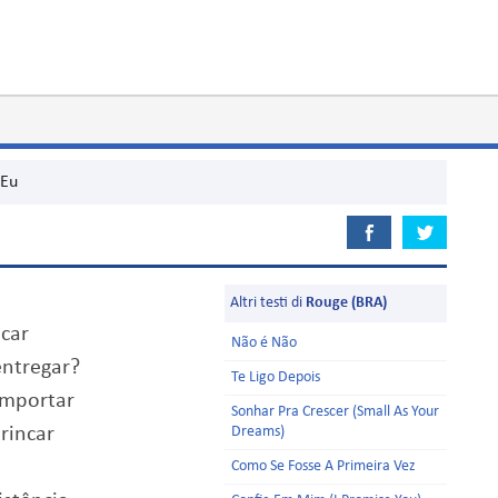
 Eu
Altri testi di
Rouge (BRA)
ocar
Não é Não
entregar?
Te Ligo Depois
omportar
Sonhar Pra Crescer (Small As Your
rincar
Dreams)
Como Se Fosse A Primeira Vez