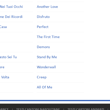
Nei Tuoi Occhi
Another Love
one Dei Ricordi
Disfruto
Casa
Perfect
a
The First Time
Demons
esto Sei Tu
Stand By Me
ore
Wonderwall
 Volta
Creep
All Of Me
DANCE
TESTI CANZONI NAPOLETANE
TESTI CARTONI ANIMATI