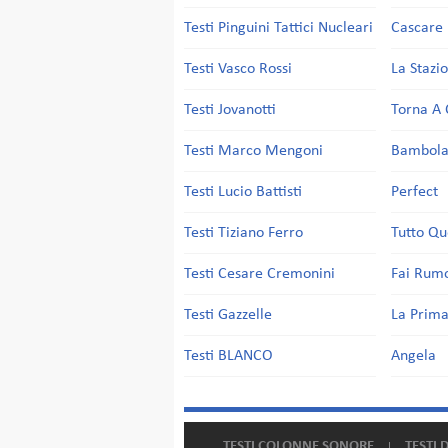
Testi Pinguini Tattici Nucleari
Cascare 
Testi Vasco Rossi
La Stazi
Testi Jovanotti
Torna A 
Testi Marco Mengoni
Bambol
Testi Lucio Battisti
Perfect
Testi Tiziano Ferro
Tutto Qu
Testi Cesare Cremonini
Fai Rum
Testi Gazzelle
La Prima
Testi BLANCO
Angela
TESTI COLONNE SONORE
TESTI 