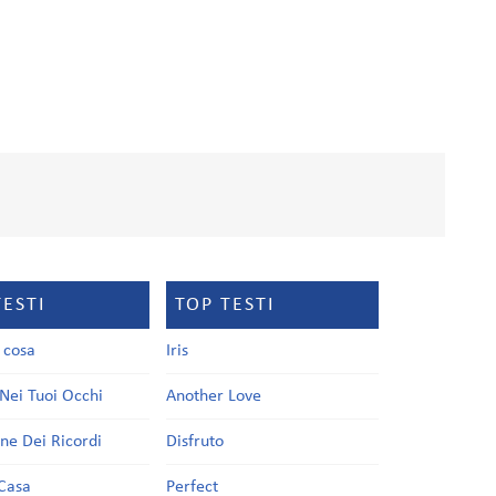
TESTI
TOP TESTI
a cosa
Iris
Nei Tuoi Occhi
Another Love
one Dei Ricordi
Disfruto
Casa
Perfect