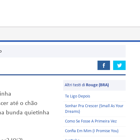
o
Altri testi di
Rouge (BRA)
zinha
Te Ligo Depois
cer até o chão
Sonhar Pra Crescer (Small As Your
Dreams)
ha bunda quietinha
Como Se Fosse A Primeira Vez
Confia Em Mim (I Promise You)