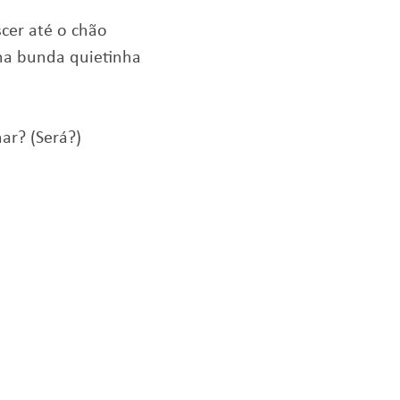
cer até o chão
ha bunda quietinha
ar? (Será?)