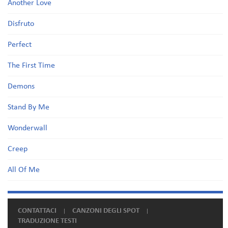
Another Love
Disfruto
Perfect
The First Time
Demons
Stand By Me
Wonderwall
Creep
All Of Me
CONTATTACI
CANZONI DEGLI SPOT
TRADUZIONE TESTI