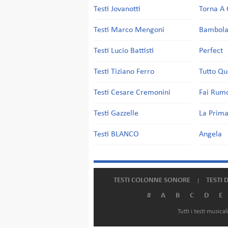
Testi Jovanotti
Torna A 
Testi Marco Mengoni
Bambol
Testi Lucio Battisti
Perfect
Testi Tiziano Ferro
Tutto Qu
Testi Cesare Cremonini
Fai Rum
Testi Gazzelle
La Prima
Testi BLANCO
Angela
TESTI COLONNE SONORE
TESTI 
#
A
B
C
D
E
Tutti i testi music