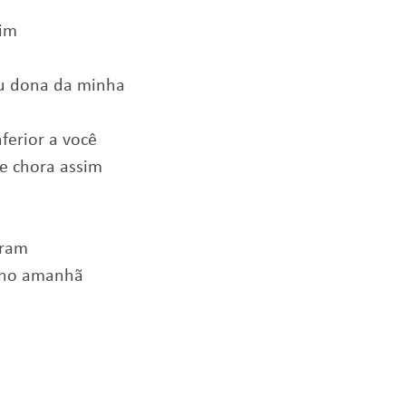
mim
u dona da minha
ferior a você
e chora assim
gram
r no amanhã