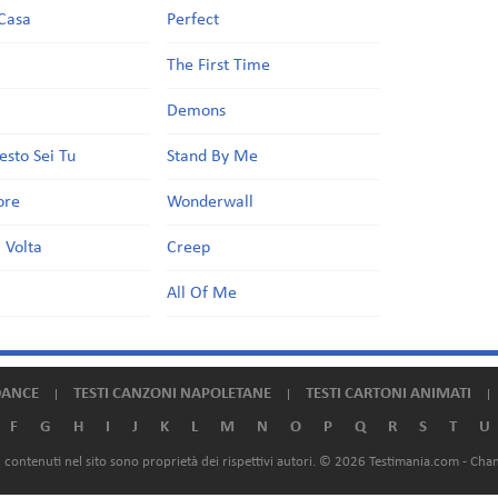
Casa
Perfect
a
The First Time
Demons
esto Sei Tu
Stand By Me
ore
Wonderwall
 Volta
Creep
All Of Me
DANCE
TESTI CANZONI NAPOLETANE
TESTI CARTONI ANIMATI
F
G
H
I
J
K
L
M
N
O
P
Q
R
S
T
U
ali contenuti nel sito sono proprietà dei rispettivi autori. © 2026 Testimania.com -
Chan