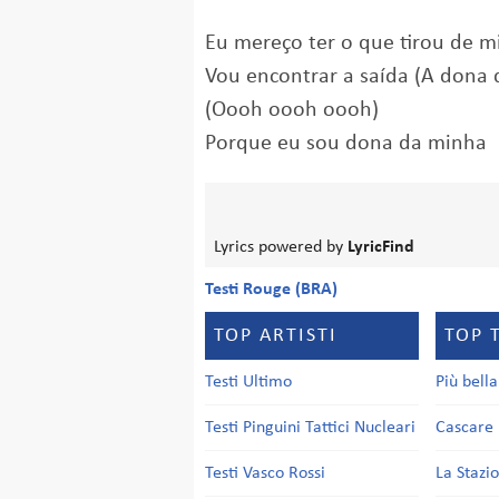
Eu mereço ter o que tirou de 
Vou encontrar a saída (A dona 
(Oooh oooh oooh)
Porque eu sou dona da minha
Lyrics powered by
LyricFind
Testi Rouge (BRA)
TOP ARTISTI
TOP 
Testi Ultimo
Più bell
Testi Pinguini Tattici Nucleari
Cascare 
Testi Vasco Rossi
La Stazi