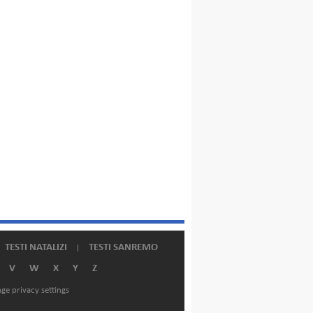
TESTI NATALIZI
TESTI SANREMO
V
W
X
Y
Z
ge privacy settings