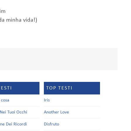
mim
da minha vida!)
TESTI
TOP TESTI
a cosa
Iris
Nei Tuoi Occhi
Another Love
one Dei Ricordi
Disfruto