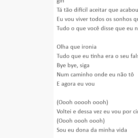
gin
Tá tão difícil aceitar que acabo
Eu vou viver todos os sonhos q
Tudo o que você disse que eu 
Olha que ironia
Tudo que eu tinha era o seu fa
Bye bye, siga
Num caminho onde eu não tô
E agora eu vou
(Oooh ooooh oooh)
Voltei e dessa vez eu vou por c
(Oooh oooh oooh)
Sou eu dona da minha vida