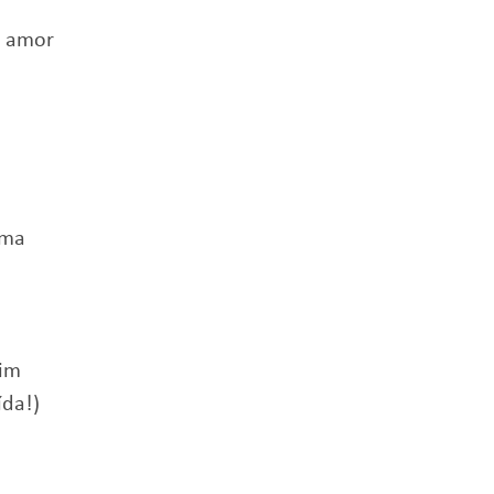
o amor
ima
mim
ída!)