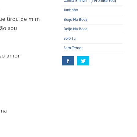
Confia Em Mim (I Promise You)
u
Juntinho
ue tirou de mim
Beijo Na Boca
não sou
Beijo Na Boca
Solo Tu
Sem Temer
lso amor
ima