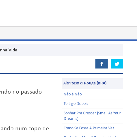
nha Vida
Altri testi di
Rouge (BRA)
vendo no passado
Não é Não
Te Ligo Depois
Sonhar Pra Crescer (Small As Your
Dreams)
bando num copo de
Como Se Fosse A Primeira Vez