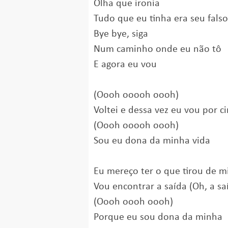
Olha que ironia
Tudo que eu tinha era seu fals
Bye bye, siga
Num caminho onde eu não tô
E agora eu vou
(Oooh ooooh oooh)
Voltei e dessa vez eu vou por c
(Oooh ooooh oooh)
Sou eu dona da minha vida
Eu mereço ter o que tirou de 
Vou encontrar a saída (Oh, a sa
(Oooh oooh oooh)
Porque eu sou dona da minha