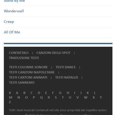
Stand By Me
Wonderwall
Creep
All Of Me
CONTATTACI
CANZONI DEGLI SPOT
TRADUZIONE TESTI
TESTI COLONNE SONORE
TESTI DANCE
TESTI CANZONI NAPOLETANE
TESTI CARTONI ANIMATI
TESTI NATALIZI
TESTI SANREMO
#
A
B
C
D
E
F
G
H
I
J
K
L
M
N
O
P
Q
R
S
T
U
V
W
X
Y
Z
Tutti i testi musicali contenuti nel sito sono proprietà dei rispettivi autori.