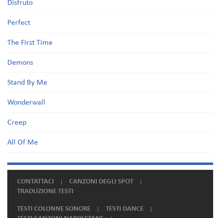
Disfruto
Perfect
The First Time
Demons
Stand By Me
Wonderwall
Creep
All Of Me
CONTATTACI
CANZONI DEGLI SPOT
TRADUZIONE TESTI
TESTI COLONNE SONORE
TESTI DANCE