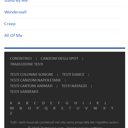
Stand By Me
Wonderwall
Creep
All Of Me
CONTATTACI
CANZONI DEGLI SPOT
TRADUZIONE TESTI
TESTI COLONNE SONORE
TESTI DANCE
TESTI CANZONI NAPOLETANE
TESTI CARTONI ANIMATI
TESTI NATALIZI
TESTI SANREMO
#
A
B
C
D
E
F
G
H
I
J
K
L
M
N
O
P
Q
R
S
T
U
V
W
X
Y
Z
Tutti i testi musicali contenuti nel sito sono proprietà dei rispettivi autori.