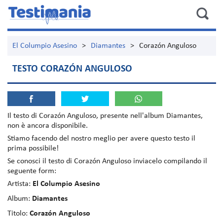
El Columpio Asesino
>
Diamantes
>
Corazón Anguloso
TESTO CORAZÓN ANGULOSO
Il testo di
Corazón Anguloso
, presente nell'album
Diamantes
,
non è ancora disponibile.
Stiamo facendo del nostro meglio per avere questo testo il
prima possibile!
Se conosci il testo di Corazón Anguloso inviacelo compilando il
seguente form:
Artista:
El Columpio Asesino
Album:
Diamantes
Titolo:
Corazón Anguloso