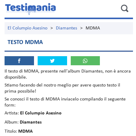
El Columpio Asesino
>
Diamantes
>
MDMA
TESTO MDMA
Il testo di
MDMA
, presente nell'album
Diamantes
, non è ancora
disponibile.
Stiamo facendo del nostro meglio per avere questo testo il
prima possibile!
Se conosci il testo di MDMA inviacelo compilando il seguente
form:
Artista:
El Columpio Asesino
Album:
Diamantes
Titolo:
MDMA