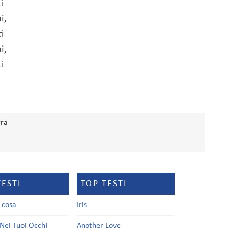
i
i,
i
i,
i
rra
C
TESTI
TOP TESTI
a cosa
Iris
Nei Tuoi Occhi
Another Love