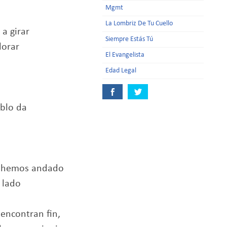
Mgmt
La Lombriz De Tu Cuello
a girar
Siempre Estás Tú
lorar
El Evangelista
Edad Legal
ablo da
n
e hemos andado
 lado
encontran fin,