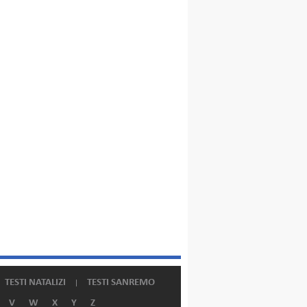
TESTI NATALIZI
TESTI SANREMO
V
W
X
Y
Z