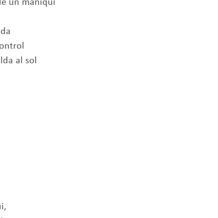
de un maniqui
ida
ontrol
da al sol
i,