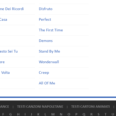
one Dei Ricordi
Disfruto
Casa
Perfect
a
The First Time
Demons
esto Sei Tu
Stand By Me
ore
Wonderwall
 Volta
Creep
All Of Me
DANCE
TESTI CANZONI NAPOLETANE
TESTI CARTONI ANIMATI
F
G
H
I
J
K
L
M
N
O
P
Q
R
S
T
U