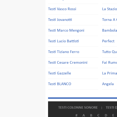
Testi Vasco Rossi
La Stazi
Testi Jovanotti
Torna A 
Testi Marco Mengoni
Bambol
Testi Lucio Battisti
Perfect
Testi Tiziano Ferro
Tutto Qu
Testi Cesare Cremonini
Fai Rum
Testi Gazzelle
La Prima
Testi BLANCO
Angela
TESTI COLONNE SONORE
TESTI 
#
A
B
C
D
E