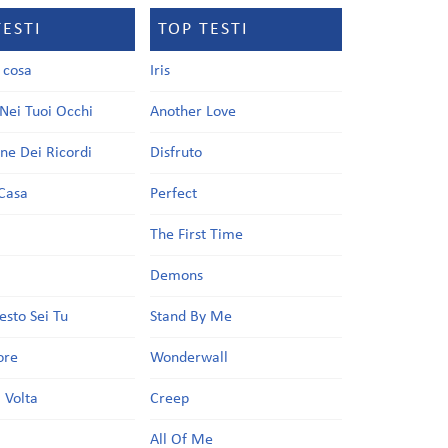
TESTI
TOP TESTI
a cosa
Iris
Nei Tuoi Occhi
Another Love
one Dei Ricordi
Disfruto
Casa
Perfect
a
The First Time
Demons
esto Sei Tu
Stand By Me
ore
Wonderwall
 Volta
Creep
All Of Me