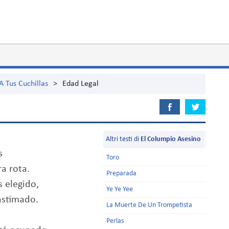
 Tus Cuchillas
>
Edad Legal
Altri testi di
El Columpio Asesino
s
Toro
a rota.
Preparada
 elegido,
Ye Ye Yee
astimado.
La Muerte De Un Trompetista
Perlas