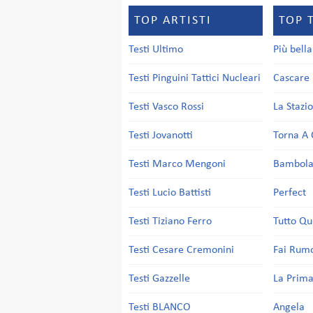
TOP ARTISTI
TOP 
Testi Ultimo
Più bell
Testi Pinguini Tattici Nucleari
Cascare 
Testi Vasco Rossi
La Stazi
Testi Jovanotti
Torna A 
Testi Marco Mengoni
Bambol
Testi Lucio Battisti
Perfect
Testi Tiziano Ferro
Tutto Qu
Testi Cesare Cremonini
Fai Rum
Testi Gazzelle
La Prima
Testi BLANCO
Angela