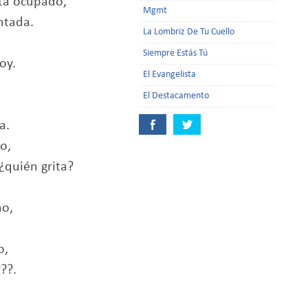
tá ocupado,
Mgmt
ntada.
La Lombriz De Tu Cuello
Siempre Estás Tú
oy.
El Evangelista
El Destacamento
a.
o,
¿quién grita?
ho,
o,
??.