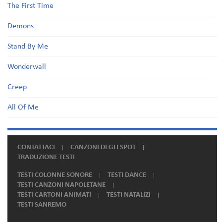
The First Time
Demons
Stand By Me
Wonderwall
Creep
All Of Me
CONTATTACI
CANZONI DEGLI SPOT
TRADUZIONE TESTI
TESTI COLONNE SONORE
TESTI DANCE
TESTI CANZONI NAPOLETANE
TESTI CARTONI ANIMATI
TESTI NATALIZI
TESTI SANREMO