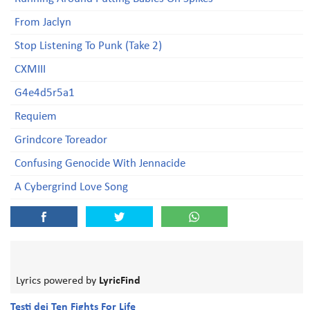
From Jaclyn
Stop Listening To Punk (Take 2)
CXMIII
G4e4d5r5a1
Requiem
Grindcore Toreador
Confusing Genocide With Jennacide
A Cybergrind Love Song
Lyrics powered by
LyricFind
Testi dei Ten Fights For Life