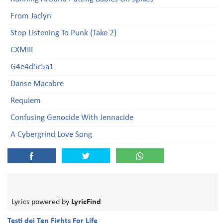
From Jaclyn
Stop Listening To Punk (Take 2)
CXMIII
G4e4d5r5a1
Danse Macabre
Requiem
Confusing Genocide With Jennacide
A Cybergrind Love Song
Lyrics powered by
LyricFind
Testi dei Ten Fights For Life