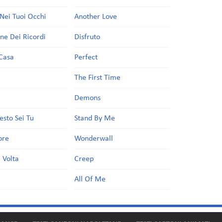
Nei Tuoi Occhi
Another Love
one Dei Ricordi
Disfruto
Casa
Perfect
a
The First Time
Demons
esto Sei Tu
Stand By Me
ore
Wonderwall
 Volta
Creep
All Of Me