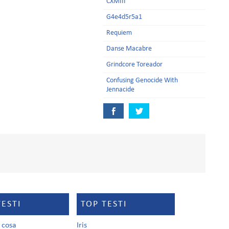
CXMIII
G4e4d5r5a1
Requiem
Danse Macabre
Grindcore Toreador
Confusing Genocide With
Jennacide
TESTI
TOP TESTI
a cosa
Iris