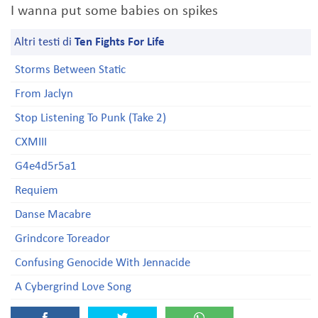
I wanna put some babies on spikes
Altri testi di
Ten Fights For Life
Storms Between Static
From Jaclyn
Stop Listening To Punk (Take 2)
CXMIII
G4e4d5r5a1
Requiem
Danse Macabre
Grindcore Toreador
Confusing Genocide With Jennacide
A Cybergrind Love Song