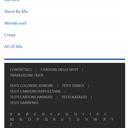
Demons
Stand By Me
Wonderwall
Creep
All Of Me
CONTATTACI
CANZONI DEGLI SPOT
TRADUZIONE TESTI
TESTI COLONNE SONORE
TESTI DANCE
TESTI CANZONI NAPOLETANE
TESTI CARTONI ANIMATI
TESTI NATALIZI
TESTI SANREMO
#
A
B
C
D
E
F
G
H
I
J
K
L
M
N
O
P
Q
R
S
T
U
V
W
X
Y
Z