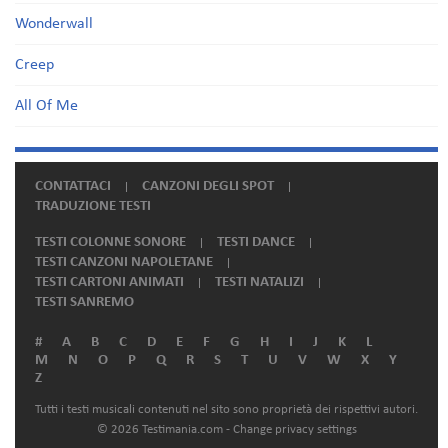
Wonderwall
Creep
All Of Me
CONTATTACI
CANZONI DEGLI SPOT
TRADUZIONE TESTI
TESTI COLONNE SONORE
TESTI DANCE
TESTI CANZONI NAPOLETANE
TESTI CARTONI ANIMATI
TESTI NATALIZI
TESTI SANREMO
#
A
B
C
D
E
F
G
H
I
J
K
L
M
N
O
P
Q
R
S
T
U
V
W
X
Y
Z
Tutti i testi musicali contenuti nel sito sono proprietà dei rispettivi autori.
© 2026 Testimania.com -
Change privacy settings