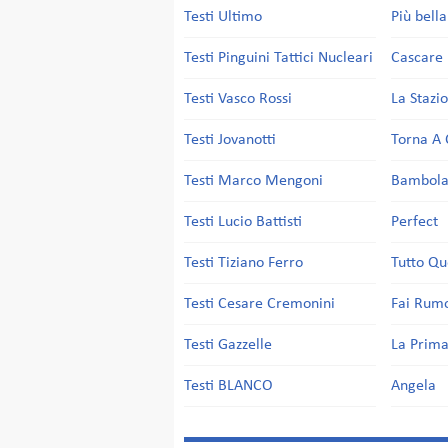
Testi Ultimo
Più bell
Testi Pinguini Tattici Nucleari
Cascare 
Testi Vasco Rossi
La Stazi
Testi Jovanotti
Torna A 
Testi Marco Mengoni
Bambol
Testi Lucio Battisti
Perfect
Testi Tiziano Ferro
Tutto Qu
Testi Cesare Cremonini
Fai Rum
Testi Gazzelle
La Prima
Testi BLANCO
Angela