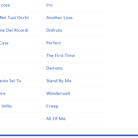
a cosa
Iris
Nei Tuoi Occhi
Another Love
one Dei Ricordi
Disfruto
Casa
Perfect
a
The First Time
Demons
esto Sei Tu
Stand By Me
ore
Wonderwall
 Volta
Creep
All Of Me