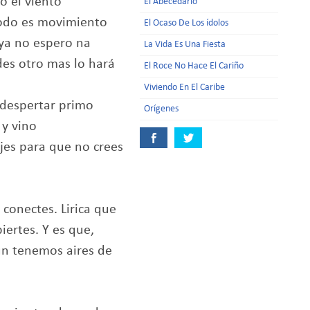
o el viento
El Abecedario
todo es movimiento
El Ocaso De Los ídolos
ya no espero na
La Vida Es Una Fiesta
des otro mas lo hará
El Roce No Hace El Cariño
Viviendo En El Caribe
 despertar primo
Orígenes
 y vino
ijes para que no crees
 conectes. Lirica que
iertes. Y es que,
aun tenemos aires de