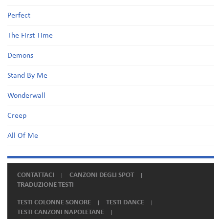
Perfect
The First Time
Demons
Stand By Me
Wonderwall
Creep
All Of Me
CONTATTACI
CANZONI DEGLI SPOT
TRADUZIONE TESTI
TESTI COLONNE SONORE
TESTI DANCE
TESTI CANZONI NAPOLETANE