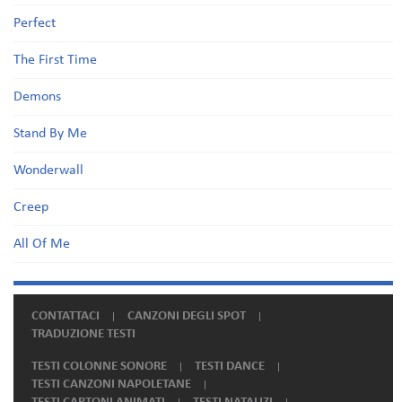
Perfect
The First Time
Demons
Stand By Me
Wonderwall
Creep
All Of Me
CONTATTACI
CANZONI DEGLI SPOT
TRADUZIONE TESTI
TESTI COLONNE SONORE
TESTI DANCE
TESTI CANZONI NAPOLETANE