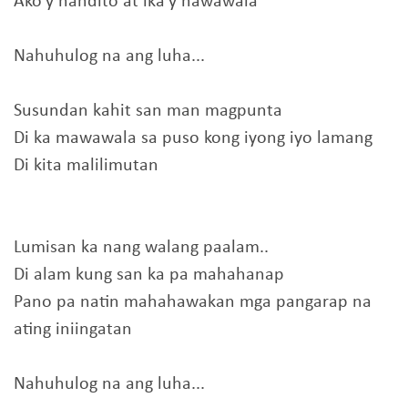
Ako'y nandito at ika'y nawawala
Nahuhulog na ang luha...
Susundan kahit san man magpunta
Di ka mawawala sa puso kong iyong iyo lamang
Di kita malilimutan
Lumisan ka nang walang paalam..
Di alam kung san ka pa mahahanap
Pano pa natin mahahawakan mga pangarap na
ating iniingatan
Nahuhulog na ang luha...