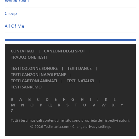
Wonderwall
Creep
All Of Me
CONTATTACI
CANZONI DEGLI SPOT
TRADUZIONE TESTI
TESTI COLONNE SONORE
TESTI DANCE
TESTI CANZONI NAPOLETANE
TESTI CARTONI ANIMATI
TESTI NATALIZI
TESTI SANREMO
#
A
B
C
D
E
F
G
H
I
J
K
L
M
N
O
P
Q
R
S
T
U
V
W
X
Y
Z
Tutti i testi musicali contenuti nel sito sono proprietà dei rispettivi autori.
© 2026 Testimania.com -
Change privacy settings