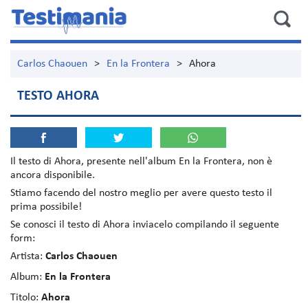
Carlos Chaouen
>
En la Frontera
>
Ahora
TESTO AHORA
Il testo di
Ahora
, presente nell'album
En la Frontera
, non è
ancora disponibile.
Stiamo facendo del nostro meglio per avere questo testo il
prima possibile!
Se conosci il testo di Ahora inviacelo compilando il seguente
form:
Artista:
Carlos Chaouen
Album:
En la Frontera
Titolo:
Ahora