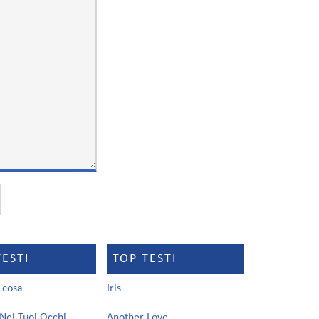
TESTI
TOP TESTI
a cosa
Iris
Nei Tuoi Occhi
Another Love