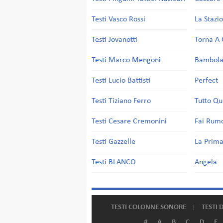
Testi Vasco Rossi
La Stazi
Testi Jovanotti
Torna A 
Testi Marco Mengoni
Bambol
Testi Lucio Battisti
Perfect
Testi Tiziano Ferro
Tutto Qu
Testi Cesare Cremonini
Fai Rum
Testi Gazzelle
La Prima
Testi BLANCO
Angela
TESTI COLONNE SONORE
TESTI 
#
A
B
C
D
E