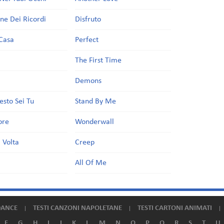
one Dei Ricordi
Disfruto
Casa
Perfect
a
The First Time
Demons
esto Sei Tu
Stand By Me
ore
Wonderwall
 Volta
Creep
All Of Me
DANCE
TESTI CANZONI NAPOLETANE
TESTI CARTONI ANIMATI
F
G
H
I
J
K
L
M
N
O
P
Q
R
S
T
U