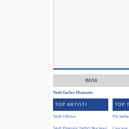
Testi Carlos Chaouen
TOP ARTISTI
TOP 
Testi Ultimo
Più bell
Testi Pinguini Tattici Nucleari
Cascare 