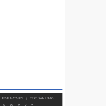
TESTI NATALIZI
TESTI SANREMO
V
W
X
Y
Z