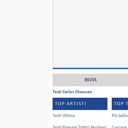
Testi Carlos Chaouen
TOP ARTISTI
TOP 
Testi Ultimo
Più bell
Testi Pinguini Tattici Nucleari
Cascare 