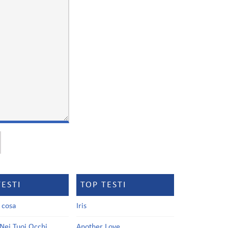
TESTI
TOP TESTI
a cosa
Iris
Nei Tuoi Occhi
Another Love