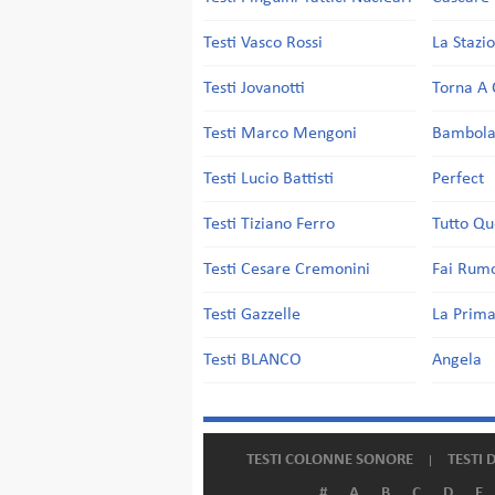
Testi Vasco Rossi
La Stazi
Testi Jovanotti
Torna A 
Testi Marco Mengoni
Bambol
Testi Lucio Battisti
Perfect
Testi Tiziano Ferro
Tutto Qu
Testi Cesare Cremonini
Fai Rum
Testi Gazzelle
La Prima
Testi BLANCO
Angela
TESTI COLONNE SONORE
TESTI 
#
A
B
C
D
E