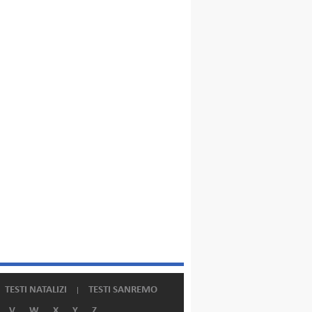
TESTI NATALIZI
TESTI SANREMO
V
W
X
Y
Z