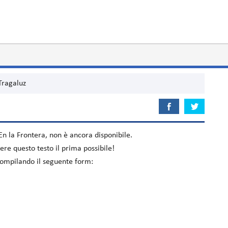
Tragaluz
En la Frontera
, non è ancora disponibile.
re questo testo il prima possibile!
 compilando il seguente form: