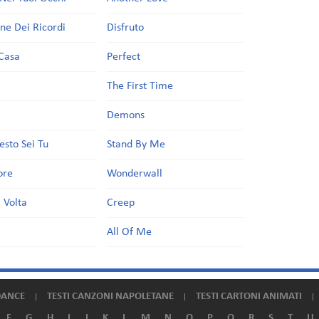
one Dei Ricordi
Disfruto
Casa
Perfect
a
The First Time
Demons
esto Sei Tu
Stand By Me
ore
Wonderwall
 Volta
Creep
All Of Me
DANCE
TESTI CANZONI NAPOLETANE
TESTI CARTONI ANIMATI
F
G
H
I
J
K
L
M
N
O
P
Q
R
S
T
U