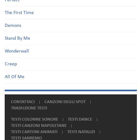
Perfect
The First Time
Demons
Stand By Me
Wonderwall
Creep
All Of Me
CONTATTACI
CANZONI DEGLI SPOT
TRADUZIONE TESTI
TESTI COLONNE SONORE
TESTI DANCE
TESTI CANZONI NAPOLETANE
TESTI CARTONI ANIMATI
TESTI NATALIZI
TESTI SANREMO