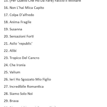
(Per Quello Che Ho Da Fare) Faccio Il Militare
Non L'hai Mica Capito
Colpa D'alfredo
Anima Fragile
Susanna
Sensazioni Forti
Asilo 'republic'
Alibi
Tropico Del Cancro
Che Ironia
Valium
Ieri Ho Sgozzato Mio Figlio
Incredibile Romantica
Siamo Solo Noi
Brava