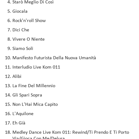
Starò Meglio Di Così
Giocala
Rock'n'roll Show
Dici Che
Vivere O Niente
Siamo Soli
Manifesto Futurista Della Nuova Umanità
Interludio Live Kom 011
Alibi
La Fine Del Millennio
Gli Spari Sopra
Non L'Hai Mica Capito
L'Aquilone
Eh Già
Medley Dance Live Kom 011: Rewind/Ti Prendo E Ti Porto
Via/Gioca Con Me/Delusa