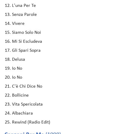
L'una Per Te
Senza Parole
Vivere
Siamo Solo Noi
Mi Si Escludeva
Gli Spari Sopra
Delusa
Io No
Io No
C'è Chi Dice No
Bollicine
Vita Spericolata
Albachiara
Rewind (Radio Edit)