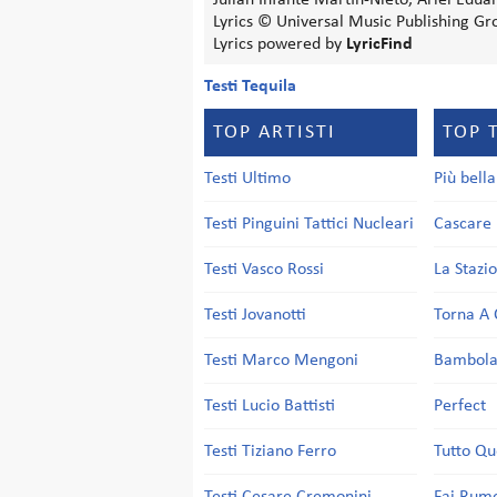
Julian Infante Martin-Nieto, Ariel Edua
Lyrics © Universal Music Publishing Gr
Lyrics powered by
LyricFind
Testi Tequila
TOP ARTISTI
TOP 
Testi Ultimo
Più bell
Testi Pinguini Tattici Nucleari
Cascare 
Testi Vasco Rossi
La Stazi
Testi Jovanotti
Torna A 
Testi Marco Mengoni
Bambol
Testi Lucio Battisti
Perfect
Testi Tiziano Ferro
Tutto Qu