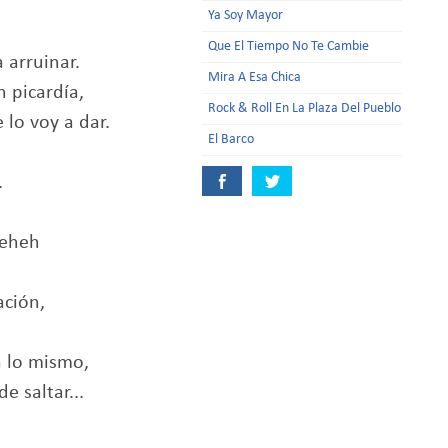
Ya Soy Mayor
Que El Tiempo No Te Cambie
 arruinar.
Mira A Esa Chica
n picardía,
Rock & Roll En La Plaza Del Pueblo
 lo voy a dar.
El Barco
.
oeheh
ación,
 lo mismo,
e saltar...