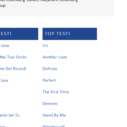
rdo Rotenberg Gutkin, Alejandro Stivelberg
oup
TESTI
TOP TESTI
a cosa
Iris
Nei Tuoi Occhi
Another Love
one Dei Ricordi
Disfruto
Casa
Perfect
a
The First Time
Demons
esto Sei Tu
Stand By Me