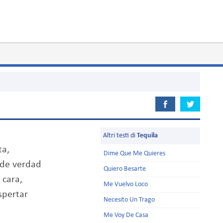
Altri testi di
Tequila
ta,
Dime Que Me Quieres
 de verdad
Quiero Besarte
 cara,
Me Vuelvo Loco
spertar
Necesito Un Trago
Me Voy De Casa