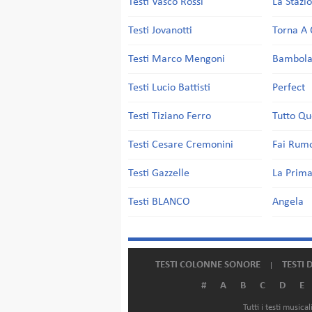
Testi Vasco Rossi
La Stazi
Testi Jovanotti
Torna A 
Testi Marco Mengoni
Bambol
Testi Lucio Battisti
Perfect
Testi Tiziano Ferro
Tutto Qu
Testi Cesare Cremonini
Fai Rum
Testi Gazzelle
La Prima
Testi BLANCO
Angela
TESTI COLONNE SONORE
TESTI 
#
A
B
C
D
E
Tutti i testi music