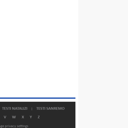
TESTI NATALIZI
TESTI SANREMO
V
W
X
Y
Z
ge privacy settings