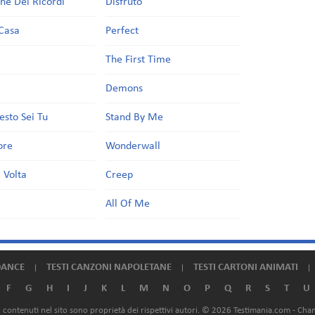
one Dei Ricordi
Disfruto
Casa
Perfect
a
The First Time
Demons
esto Sei Tu
Stand By Me
ore
Wonderwall
 Volta
Creep
All Of Me
DANCE
TESTI CANZONI NAPOLETANE
TESTI CARTONI ANIMATI
F
G
H
I
J
K
L
M
N
O
P
Q
R
S
T
U
ali contenuti nel sito sono proprietà dei rispettivi autori. © 2026 Testimania.com -
Chan