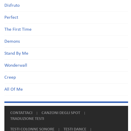
Disfruto
Perfect
The First Time
Demons
Stand By Me
Wonderwall
Creep
All Of Me
CONTATTACI
CANZONI DEGLI SPOT
TRADUZIONE TESTI
TESTI COLONNE SONORE
TESTI DANCE