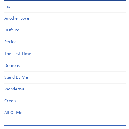
Iris
Another Love
Disfruto
Perfect
The First Time
Demons
Stand By Me
Wonderwall
Creep
All Of Me