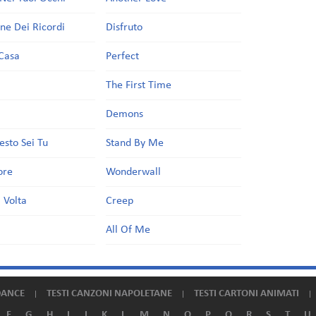
one Dei Ricordi
Disfruto
Casa
Perfect
a
The First Time
Demons
esto Sei Tu
Stand By Me
ore
Wonderwall
 Volta
Creep
All Of Me
DANCE
TESTI CANZONI NAPOLETANE
TESTI CARTONI ANIMATI
F
G
H
I
J
K
L
M
N
O
P
Q
R
S
T
U