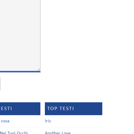
TESTI
TOP TESTI
a cosa
Iris
Nei Tuoi Occhi
Another Love