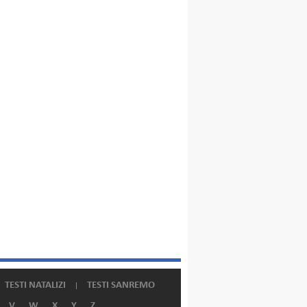
TESTI NATALIZI
TESTI SANREMO
V
W
X
Y
Z