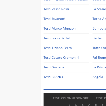
Testi Vasco Rossi
La Stazi
Testi Jovanotti
Torna A 
Testi Marco Mengoni
Bambol
Testi Lucio Battisti
Perfect
Testi Tiziano Ferro
Tutto Qu
Testi Cesare Cremonini
Fai Rum
Testi Gazzelle
La Prima
Testi BLANCO
Angela
TESTI COLONNE SONORE
TESTI 
#
A
B
C
D
E