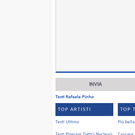
Testi Rafaela Pinho
TOP ARTISTI
TOP 
Testi Ultimo
Più bell
Testi Pinguini Tattici Nucleari
Cascare 