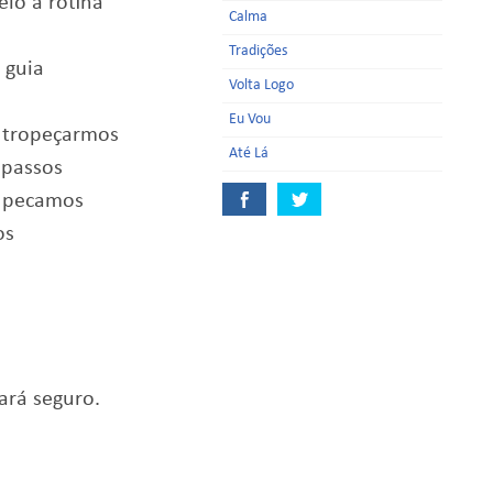
io à rotina
Calma
Tradições
 guia
Volta Logo
Eu Vou
 tropeçarmos
Até Lá
 passos
s pecamos
os
ará seguro.