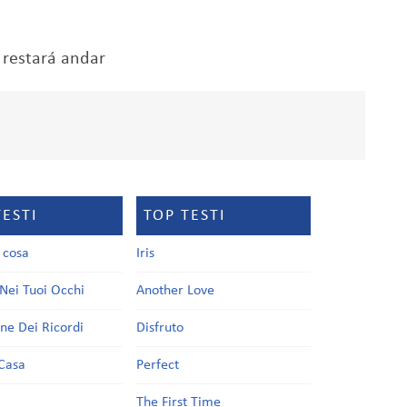
s restará andar
TESTI
TOP TESTI
a cosa
Iris
Nei Tuoi Occhi
Another Love
one Dei Ricordi
Disfruto
Casa
Perfect
a
The First Time