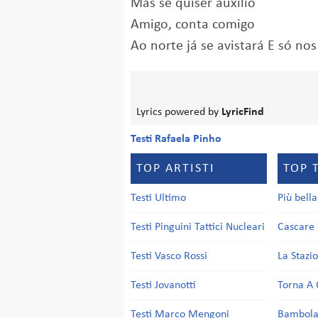
Mas se quiser auxílio
Amigo, conta comigo
Ao norte já se avistará E só no
Lyrics powered by
LyricFind
Testi Rafaela Pinho
TOP ARTISTI
TOP 
Testi Ultimo
Più bell
Testi Pinguini Tattici Nucleari
Cascare 
Testi Vasco Rossi
La Stazi
Testi Jovanotti
Torna A 
Testi Marco Mengoni
Bambol