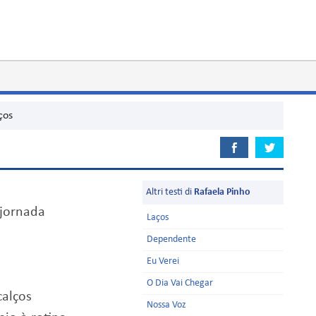
ços
Altri testi di
Rafaela Pinho
jornada
Laços
Dependente
Eu Verei
O Dia Vai Chegar
alços
Nossa Voz