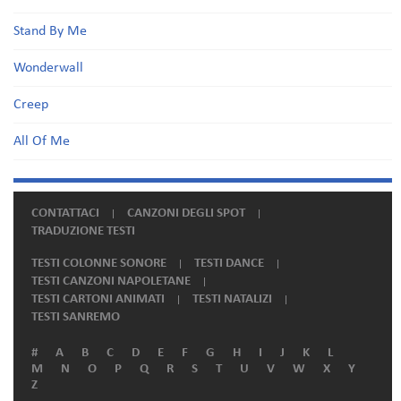
Stand By Me
Wonderwall
Creep
All Of Me
CONTATTACI
CANZONI DEGLI SPOT
TRADUZIONE TESTI
TESTI COLONNE SONORE
TESTI DANCE
TESTI CANZONI NAPOLETANE
TESTI CARTONI ANIMATI
TESTI NATALIZI
TESTI SANREMO
#
A
B
C
D
E
F
G
H
I
J
K
L
M
N
O
P
Q
R
S
T
U
V
W
X
Y
Z