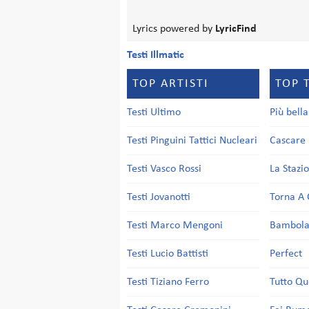
Lyrics powered by
LyricFind
Testi Illmatic
TOP ARTISTI
TOP 
Testi Ultimo
Più bell
Testi Pinguini Tattici Nucleari
Cascare 
Testi Vasco Rossi
La Stazi
Testi Jovanotti
Torna A 
Testi Marco Mengoni
Bambol
Testi Lucio Battisti
Perfect
Testi Tiziano Ferro
Tutto Qu