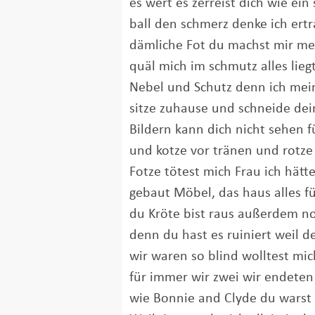
es wert es zerreist dich wie ein
ball den schmerz denke ich ertr
dämliche Fot du machst mir mei
quäl mich im schmutz alles lieg
Nebel und Schutz denn ich mein
sitze zuhause und schneide dei
Bildern kann dich nicht sehen f
und kotze vor tränen und rotze
Fotze tötest mich Frau ich hät
gebaut Möbel, das haus alles fü
du Kröte bist raus außerdem n
denn du hast es ruiniert weil 
wir waren so blind wolltest mi
für immer wir zwei wir endeten
wie Bonnie and Clyde du wars