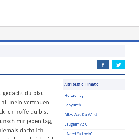
Altri testi di
Illmatic
t gedacht du bist
Herzschlag
h all mein vertrauen
Labyrinth
ck ich hoffe du bist
Alles Was Du Willst
ünsch mir jeden tag,
Laughin' At U
niemals dacht ich
I Need Ya Lovin'