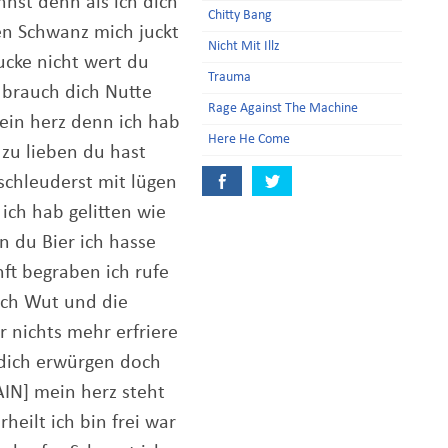
nnst denn als ich dich
Chitty Bang
en Schwanz mich juckt
Nicht Mit Illz
ucke nicht wert du
Trauma
 brauch dich Nutte
Rage Against The Machine
mein herz denn ich hab
Here He Come
 zu lieben du hast
schleuderst mit lügen
 ich hab gelitten wie
n du Bier ich hasse
ft begraben ich rufe
och Wut und die
 nichts mehr erfriere
dich erwürgen doch
AIN] mein herz steht
rheilt ich bin frei war