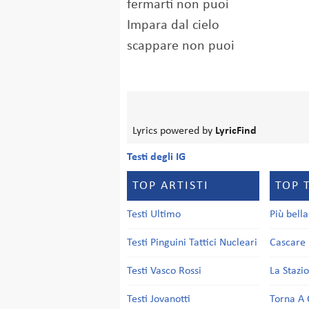
fermarti non puoi
Impara dal cielo
scappare non puoi
Lyrics powered by
LyricFind
Testi degli IG
TOP ARTISTI
TOP 
Testi Ultimo
Più bell
Testi Pinguini Tattici Nucleari
Cascare 
Testi Vasco Rossi
La Stazi
Testi Jovanotti
Torna A 