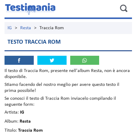
IG
>
Resta
>
Traccia Rom
TESTO TRACCIA ROM
Il testo di
Traccia Rom
, presente nell'album
Resta
, non è ancora
disponibile.
Stiamo facendo del nostro meglio per avere questo testo il
prima possibile!
Se conosci il testo di Traccia Rom inviacelo compilando il
seguente form:
Artista:
IG
Album:
Resta
Titolo:
Traccia Rom