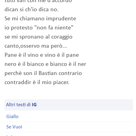
tutti van con me d'accordo
dican si ch'io dica no.
Se mi chiamano imprudente
io protesto "non fa niente"
se mi spronano al coraggio
canto,osservo ma però...
Pane è il vino e vino è il pane
nero è il bianco e bianco è il ner
perchè son il Bastian contrario
contraddir è il mio piacer.
Altri testi di
IG
Giallo
Se Vuoi