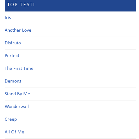
TOP TESTI
Iris
Another Love
Disfruto
Perfect
The First Time
Demons
Stand By Me
Wonderwall
Creep
All Of Me