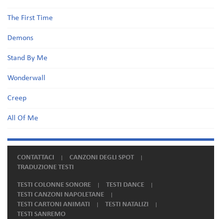
The First Time
Demons
Stand By Me
Wonderwall
Creep
All Of Me
CONTATTACI
CANZONI DEGLI SPOT
TRADUZIONE TESTI
TESTI COLONNE SONORE
TESTI DANCE
TESTI CANZONI NAPOLETANE
TESTI CARTONI ANIMATI
TESTI NATALIZI
TESTI SANREMO