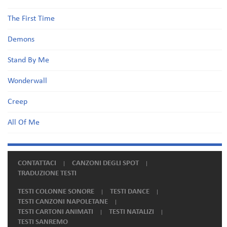
The First Time
Demons
Stand By Me
Wonderwall
Creep
All Of Me
CONTATTACI
CANZONI DEGLI SPOT
TRADUZIONE TESTI
TESTI COLONNE SONORE
TESTI DANCE
TESTI CANZONI NAPOLETANE
TESTI CARTONI ANIMATI
TESTI NATALIZI
TESTI SANREMO