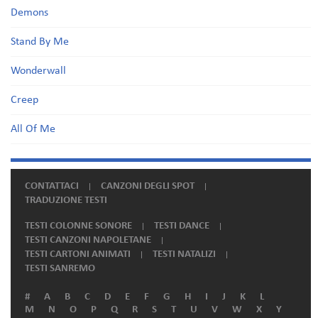
Demons
Stand By Me
Wonderwall
Creep
All Of Me
CONTATTACI
CANZONI DEGLI SPOT
TRADUZIONE TESTI
TESTI COLONNE SONORE
TESTI DANCE
TESTI CANZONI NAPOLETANE
TESTI CARTONI ANIMATI
TESTI NATALIZI
TESTI SANREMO
#
A
B
C
D
E
F
G
H
I
J
K
L
M
N
O
P
Q
R
S
T
U
V
W
X
Y